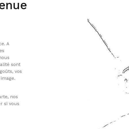
venue
e. A
es
 nous
alité sont
goûts, vos
 image.
arte, nos
r si vous